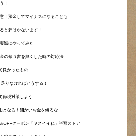
う！
意！預金してマイナスになることも
ると夢はかないます！
実際にやってみた
金の領収書を無くした時の対応法
めて良かったもの
？足りなければどうする！
けて節税対策しよう
ば山となる！細かいお金を侮るな
50％OFFクーポン「ヤスイイね」半額ストア