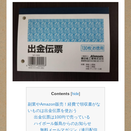
Contents
[
hide
]
副業やAmazon販売！経費で領収書がな
いものは出金伝票を使おう
出金伝票は100均で売っている
ハイボール飯島からのお知らせ
無料メールマガジン（連日配信