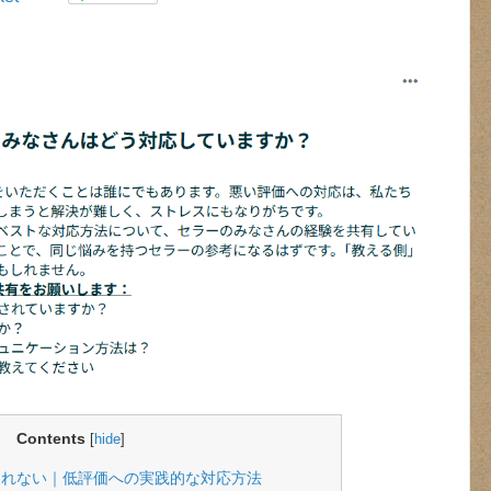
Contents
[
hide
]
けられない｜低評価への実践的な対応方法