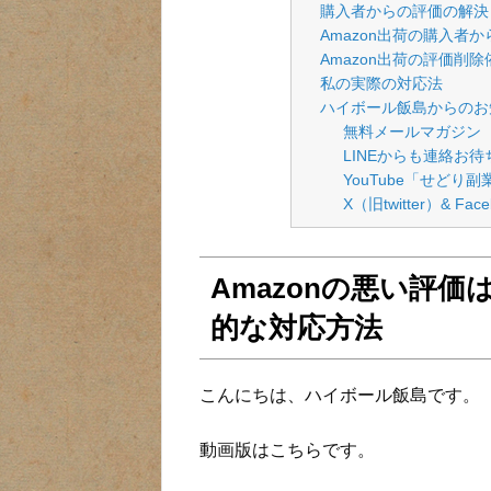
購入者からの評価の解決＜
Amazon出荷の購入者か
Amazon出荷の評価削除
私の実際の対応法
ハイボール飯島からのお
無料メールマガジン
LINEからも連絡お
YouTube「せどり
X（旧twitter）& F
Amazonの悪い評
的な対応方法
こんにちは、ハイボール飯島です。
動画版はこちらです。