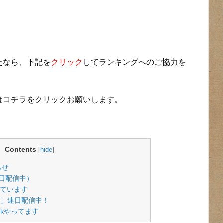
たなら、下記を
クリック
してランキングへのご協力を
はコチラをクリックお願いします。
Contents
[
hide
]
らせ
日配信中）
しています
TV」連日配信中！
bookやってます