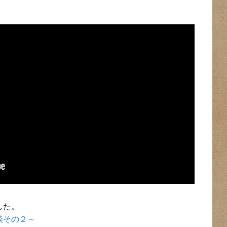
！
した。
談その２～