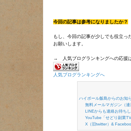
今回の記事は参考になりましたか？
もし、今回の記事が少しでも役立っ
お願いします。
→ 人気ブログランキングへの応援
人気ブログランキングへ
ハイボール飯島からのお知
無料メールマガジン（連
LINEからも連絡お待ち
YouTube「せどり副業
X（旧twitter）& Face