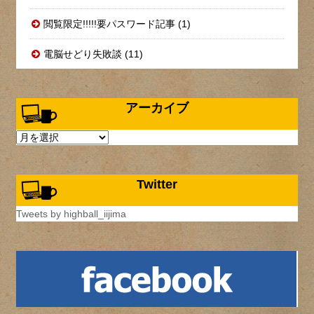
閲覧限定!!!!!要パスワード記事 (1)
電脳せどり失敗談 (11)
アーカイブ
ア
ー
カ
イ
Twitter
ブ
Tweets by highball_iijima