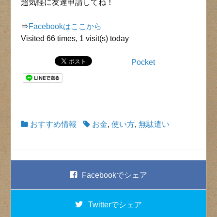
超気軽に友達申請してね！
⇒
Facebookはここから
Visited 66 times, 1 visit(s) today
Pocket
おすすめ情報
お金
,
使い方
,
無駄遣い
Facebook
でシェア
Twitter
でシェア