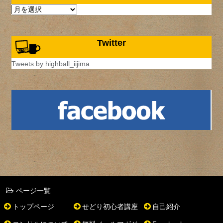
ア
ー
カ
イ
Twitter
ブ
Tweets by highball_iijima
ページ一覧
トップページ
せどり初心者講座
自己紹介