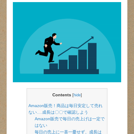
Contents
[
hide
]
Amazon販売！商品は毎日安定して売れ
ない….成長は〇〇で確認しよう
Amazon販売で毎日の売上げは一定で
はない
毎日の売上に一喜一憂せず、成長は