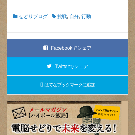
せどりブログ
挑戦
,
自分
,
行動
Facebook
でシェア
Twitter
でシェア
はてなブックマーク
に追加