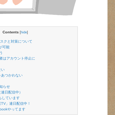
Contents
[
hide
]
リスクと対策について
品が可能
う
者はアカウント停止に
ない
をあつかわない
知らせ
（連日配信中）
待ちしています
副業TV」連日配信中！
cebookやってます