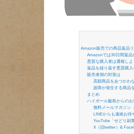
Amazon販売での商品返品
Amazonでは30日間返
悪質な購入者は通報しよ
返品を繰り返す悪質購入
販売者側の対策は
高額商品をあつかわ
故障が発生する商品
まとめ
ハイボール飯島からのお
無料メールマガジン
LINEからも連絡お
YouTube「せどり
X（旧twitter）& Fa