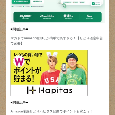
■関連記事■
マカドでAmazon棚卸しが簡単で楽すぎる！【せどり確定申告
で必要】
■関連記事■
Amazon電脳せどりハピタス経由でポイントも稼ごう！