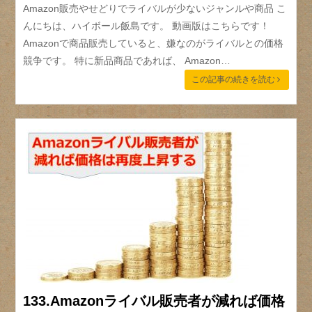
Amazon販売やせどりでライバルが少ないジャンルや商品 こ
んにちは、ハイボール飯島です。 動画版はこちらです！
Amazonで商品販売していると、嫌なのがライバルとの価格
競争です。 特に新品商品であれば、 Amazon…
この記事の続きを読む
133.Amazonライバル販売者が減れば価格