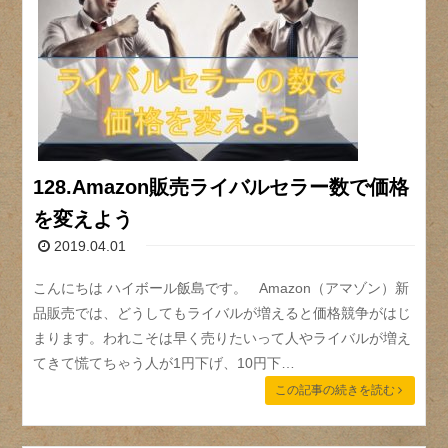
128.Amazon販売ライバルセラー数で価格
を変えよう
2019.04.01
こんにちは ハイボール飯島です。 Amazon（アマゾン）新
品販売では、どうしてもライバルが増えると価格競争がはじ
まります。われこそは早く売りたいって人やライバルが増え
てきて慌てちゃう人が1円下げ、10円下…
この記事の続きを読む