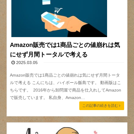
Amazon販売では1商品ごとの値崩れは気
にせず月間トータルで考える
2025.03.05
Amazon販売では1商品ごとの値崩れは気にせず月間トータ
ルで考える こんにちは、ハイボール飯島です。 動画版はこ
ちらです。 2016年から卸問屋で商品を仕入れしてAmazon
で販売しています。 私自身、Amazon…
この記事の続きを読む