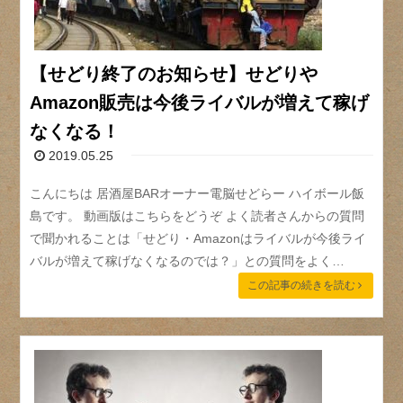
【せどり終了のお知らせ】せどりや
Amazon販売は今後ライバルが増えて稼げ
なくなる！
2019.05.25
こんにちは 居酒屋BARオーナー電脳せどらー ハイボール飯
島です。 動画版はこちらをどうぞ よく読者さんからの質問
で聞かれることは「せどり・Amazonはライバルが今後ライ
バルが増えて稼げなくなるのでは？」との質問をよく…
この記事の続きを読む