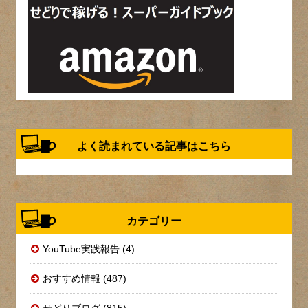
よく読まれている記事はこちら
カテゴリー
YouTube実践報告 (4)
おすすめ情報 (487)