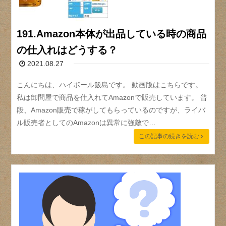
191.Amazon本体が出品している時の商品
の仕入れはどうする？
2021.08.27
こんにちは、ハイボール飯島です。 動画版はこちらです。
私は卸問屋で商品を仕入れてAmazonで販売しています。 普
段、Amazon販売で稼がしてもらっているのですが、ライバ
ル販売者としてのAmazonは異常に強敵で…
この記事の続きを読む