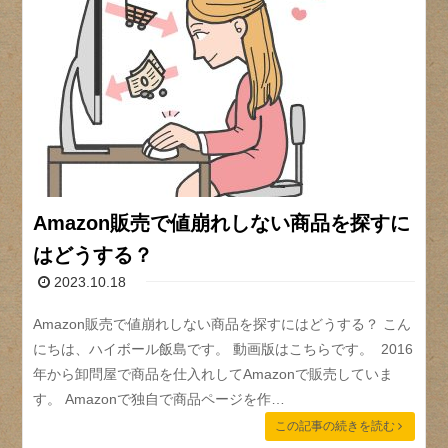
Amazon販売で値崩れしない商品を探すに
はどうする？
2023.10.18
Amazon販売で値崩れしない商品を探すにはどうする？ こん
にちは、ハイボール飯島です。 動画版はこちらです。 2016
年から卸問屋で商品を仕入れしてAmazonで販売していま
す。 Amazonで独自で商品ページを作…
この記事の続きを読む