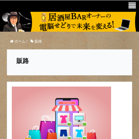
ホーム
/
販路
販路