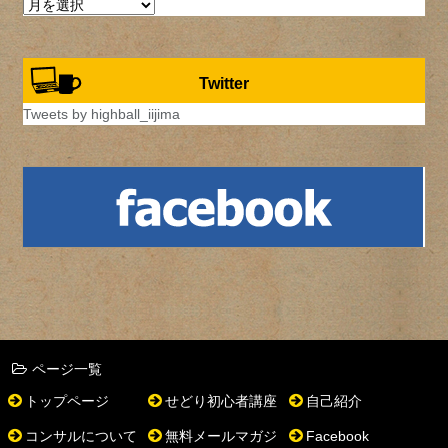
ア
ー
カ
イ
Twitter
ブ
Tweets by highball_iijima
ページ一覧
トップページ
せどり初心者講座
自己紹介
コンサルについて
無料メールマガジ
Facebook