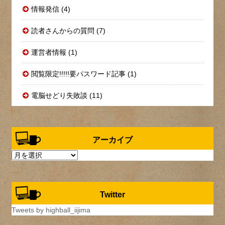
情報発信 (4)
読者さんからの質問 (7)
運営者情報 (1)
閲覧限定!!!!!要パスワード記事 (1)
電脳せどり失敗談 (11)
アーカイブ
ア
ー
カ
イ
Twitter
ブ
Tweets by highball_iijima