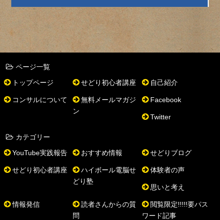
ページ一覧
トップページ
せどり初心者講座
自己紹介
コンサルについて
無料メールマガジ
Facebook
ン
Twitter
カテゴリー
YouTube実践報告
おすすめ情報
せどりブログ
せどり初心者講座
ハイボール電脳せ
体験者の声
どり塾
思いと考え
情報発信
読者さんからの質
閲覧限定!!!!!要パス
問
ワード記事