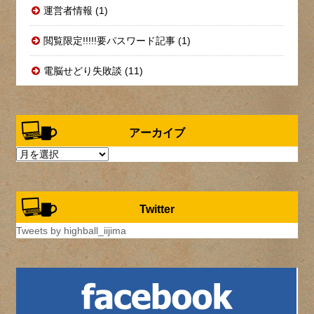
運営者情報 (1)
閲覧限定!!!!!要パスワード記事 (1)
電脳せどり失敗談 (11)
アーカイブ
ア
ー
カ
イ
Twitter
ブ
Tweets by highball_iijima