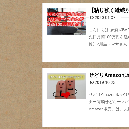
【粘り強く継続が
2020.01.07
こんにちは 居酒屋B
先日月商100万円を
鍵】2期生トマサさん
せどりAmazo
2019.10.23
せどりAmazon販売
ナー電脳せどらー ハ
Amazon販売」は、