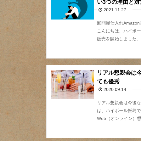
い3つの理由と対
2021.11.27
卸問屋仕入れAmaz
こんにちは、ハイボール
販売を開始しました。
リアル懇親会は今
ても優秀
2020.09.14
リアル懇親会は今後な
は、ハイボール飯島で
Web（オンライン）