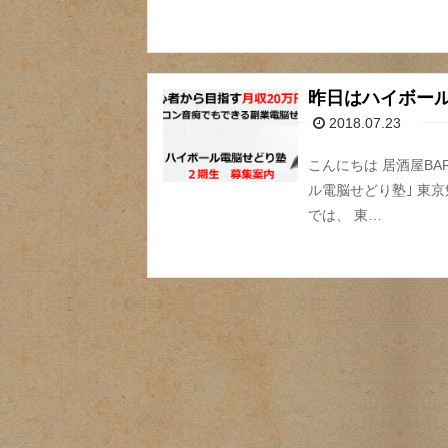
昨日はハイボー
2018.07.23
こんにちは 居酒屋B
ル電脳せどり塾｣ 東
では、 東…