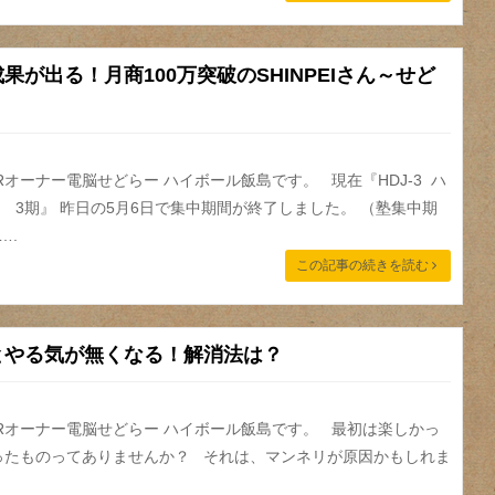
果が出る！月商100万突破のSHINPEIさん～せど
Rオーナー電脳せどらー ハイボール飯島です。 現在『HDJ-3 ハ
 3期』 昨日の5月6日で集中期間が終了しました。 （塾集中期
….
この記事の続きを読む
とやる気が無くなる！解消法は？
ARオーナー電脳せどらー ハイボール飯島です。 最初は楽しかっ
ったものってありませんか？ それは、マンネリが原因かもしれま