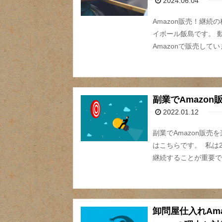
2024.06.04
Amazon販売！継
イボール飯島です。 
Amazonで販売してい
副業でAmazo
2022.01.12
副業でAmazon販
はこちらです。 私は2
継続することが重要で、
卸問屋仕入れAm