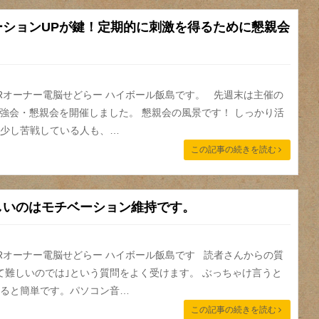
ーションUPが鍵！定期的に刺激を得るために懇親会
う
ARオーナー電脳せどらー ハイボール飯島です。 先週末は主催の
勉強会・懇親会を開催しました。 懇親会の風景です！ しっかり活
少し苦戦している人も、…
この記事の続きを読む
しいのはモチベーション維持です。
ARオーナー電脳せどらー ハイボール飯島です 読者さんからの質
て難しいのでは｣という質問をよく受けます。 ぶっちゃけ言うと
ると簡単です。パソコン音…
この記事の続きを読む