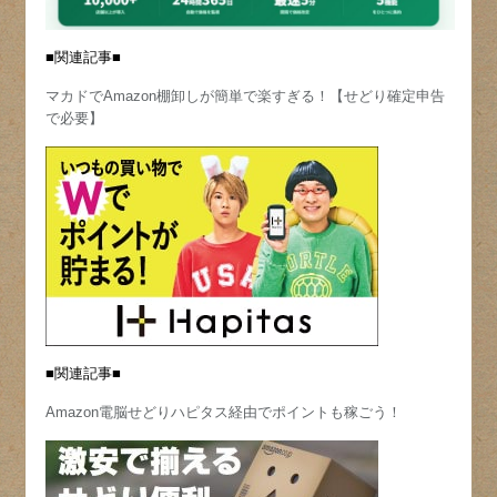
■関連記事■
マカドでAmazon棚卸しが簡単で楽すぎる！【せどり確定申告
で必要】
■関連記事■
Amazon電脳せどりハピタス経由でポイントも稼ごう！