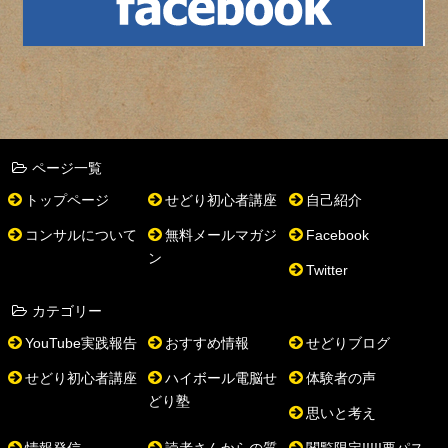
ページ一覧
トップページ
せどり初心者講座
自己紹介
コンサルについて
無料メールマガジ
Facebook
ン
Twitter
カテゴリー
YouTube実践報告
おすすめ情報
せどりブログ
せどり初心者講座
ハイボール電脳せ
体験者の声
どり塾
思いと考え