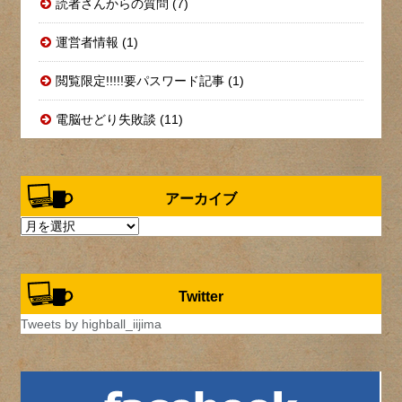
読者さんからの質問 (7)
運営者情報 (1)
閲覧限定!!!!!要パスワード記事 (1)
電脳せどり失敗談 (11)
アーカイブ
ア
ー
カ
イ
Twitter
ブ
Tweets by highball_iijima