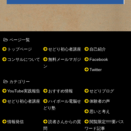
ページ一覧
トップページ
せどり初心者講座
自己紹介
コンサルについて
無料メールマガジ
Facebook
ン
Twitter
カテゴリー
YouTube実践報告
おすすめ情報
せどりブログ
せどり初心者講座
ハイボール電脳せ
体験者の声
どり塾
思いと考え
情報発信
読者さんからの質
閲覧限定!!!!!要パス
問
ワード記事