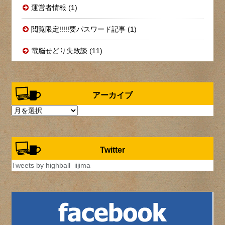
運営者情報 (1)
閲覧限定!!!!!要パスワード記事 (1)
電脳せどり失敗談 (11)
アーカイブ
ア
ー
カ
イ
Twitter
ブ
Tweets by highball_iijima