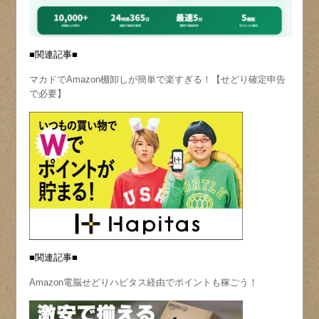
■関連記事■
マカドでAmazon棚卸しが簡単で楽すぎる！【せどり確定申告
で必要】
■関連記事■
Amazon電脳せどりハピタス経由でポイントも稼ごう！