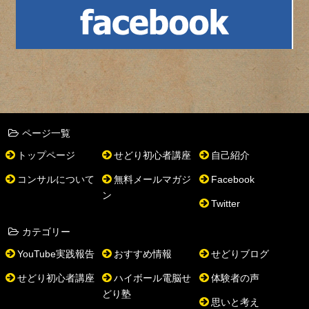
ページ一覧
トップページ
せどり初心者講座
自己紹介
コンサルについて
無料メールマガジ
Facebook
ン
Twitter
カテゴリー
YouTube実践報告
おすすめ情報
せどりブログ
せどり初心者講座
ハイボール電脳せ
体験者の声
どり塾
思いと考え