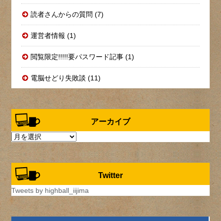
読者さんからの質問 (7)
運営者情報 (1)
閲覧限定!!!!!要パスワード記事 (1)
電脳せどり失敗談 (11)
アーカイブ
ア
ー
カ
イ
Twitter
ブ
Tweets by highball_iijima