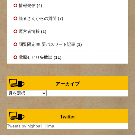
情報発信 (4)
読者さんからの質問 (7)
運営者情報 (1)
閲覧限定!!!!!要パスワード記事 (1)
電脳せどり失敗談 (11)
アーカイブ
ア
ー
カ
イ
Twitter
ブ
Tweets by highball_iijima