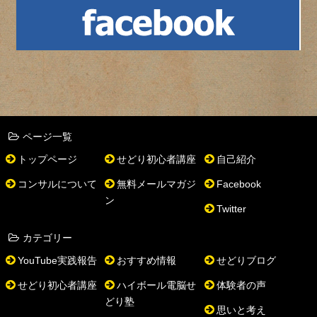
ページ一覧
トップページ
せどり初心者講座
自己紹介
コンサルについて
無料メールマガジ
Facebook
ン
Twitter
カテゴリー
YouTube実践報告
おすすめ情報
せどりブログ
せどり初心者講座
ハイボール電脳せ
体験者の声
どり塾
思いと考え