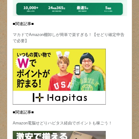
■関連記事■
マカドでAmazon棚卸しが簡単で楽すぎる！【せどり確定申告
で必要】
■関連記事■
Amazon電脳せどりハピタス経由でポイントも稼ごう！