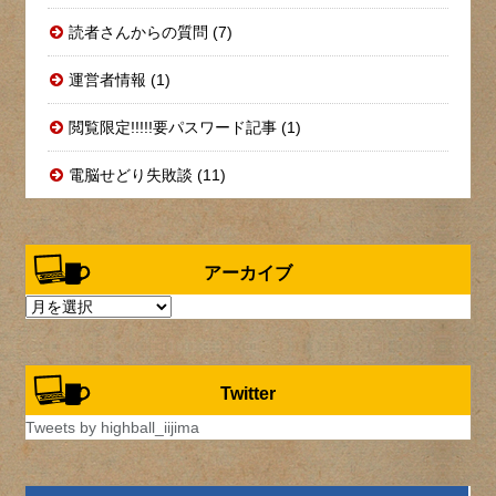
読者さんからの質問 (7)
運営者情報 (1)
閲覧限定!!!!!要パスワード記事 (1)
電脳せどり失敗談 (11)
アーカイブ
ア
ー
カ
イ
Twitter
ブ
Tweets by highball_iijima