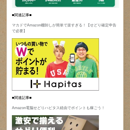
■関連記事■
マカドでAmazon棚卸しが簡単で楽すぎる！【せどり確定申告
で必要】
■関連記事■
Amazon電脳せどりハピタス経由でポイントも稼ごう！