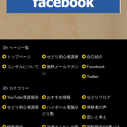
ページ一覧
トップページ
せどり初心者講座
自己紹介
コンサルについて
無料メールマガジ
Facebook
ン
Twitter
カテゴリー
YouTube実践報告
おすすめ情報
せどりブログ
せどり初心者講座
ハイボール電脳せ
体験者の声
どり塾
思いと考え