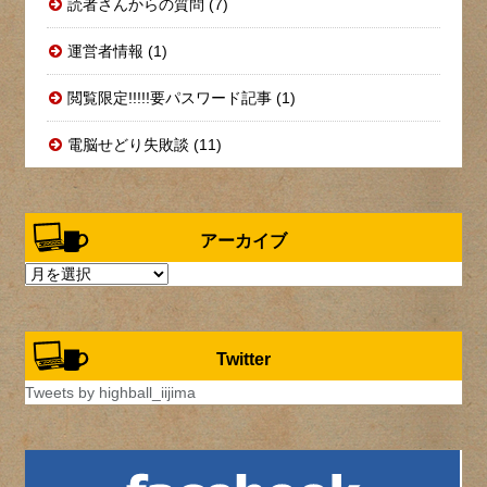
読者さんからの質問 (7)
運営者情報 (1)
閲覧限定!!!!!要パスワード記事 (1)
電脳せどり失敗談 (11)
アーカイブ
ア
ー
カ
イ
Twitter
ブ
Tweets by highball_iijima