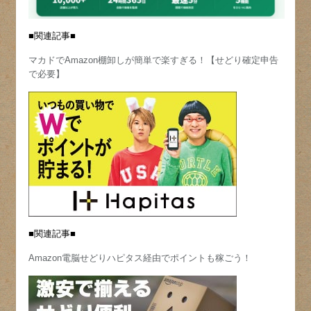
■関連記事■
マカドでAmazon棚卸しが簡単で楽すぎる！【せどり確定申告
で必要】
■関連記事■
Amazon電脳せどりハピタス経由でポイントも稼ごう！