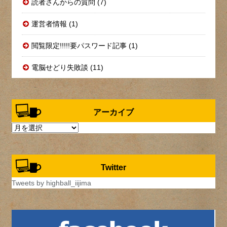
読者さんからの質問 (7)
運営者情報 (1)
閲覧限定!!!!!要パスワード記事 (1)
電脳せどり失敗談 (11)
アーカイブ
ア
ー
カ
イ
Twitter
ブ
Tweets by highball_iijima