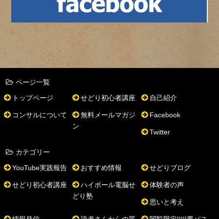
ページ一覧
トップページ
せどり初心者講座
自己紹介
コンサルについて
無料メールマガジ
Facebook
ン
Twitter
カテゴリー
YouTube実践報告
おすすめ情報
せどりブログ
せどり初心者講座
ハイボール電脳せ
体験者の声
どり塾
思いと考え