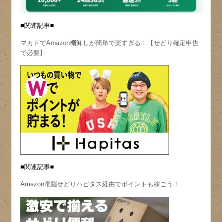
■関連記事■
マカドでAmazon棚卸しが簡単で楽すぎる！【せどり確定申告
で必要】
■関連記事■
Amazon電脳せどりハピタス経由でポイントも稼ごう！