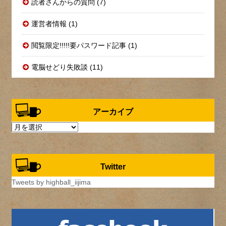
読者さんからの質問 (7)
運営者情報 (1)
閲覧限定!!!!!要パスワード記事 (1)
電脳せどり失敗談 (11)
アーカイブ
ア
ー
カ
イ
Twitter
ブ
Tweets by highball_iijima