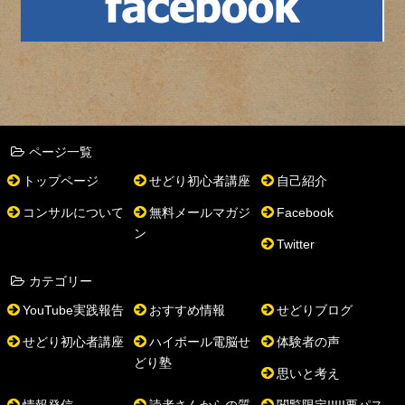
ページ一覧
トップページ
せどり初心者講座
自己紹介
コンサルについて
無料メールマガジ
Facebook
ン
Twitter
カテゴリー
YouTube実践報告
おすすめ情報
せどりブログ
せどり初心者講座
ハイボール電脳せ
体験者の声
どり塾
思いと考え